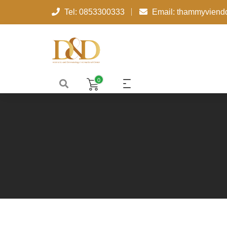
Tel: 0853300333
Email: thammyvien
0