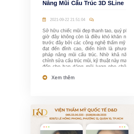
Nâng Mũi Cấu Trúc 3D SLine
2021-09-22 21:51:04
Sở hữu chiếc mũi đẹp thanh tao, quý phái
giờ đây không còn là điều khó khăn như
trước đây bởi các công nghệ thẩm mỹ đã
đạt đến đỉnh cao, điển hình là phương
pháp nâng mũi cấu trúc. Nhờ khả năng
chỉnh sửa cấu trúc mũi, kỹ thuật này mang
đến cho bạn dáng mũi lượn nhẹ chữ S
(còn tên gọi khác là phương pháp
Nâng
Xem thêm
Mũi Cấu Trúc 3D Sline
). Độ cao sóng mũi
vừa phải hợp với gương mặt người Á
Đông và rất thon gọn, thanh thoát.