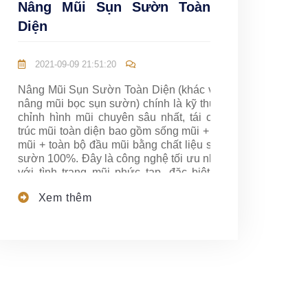
Nâng Mũi Sụn Sườn Toàn
Diện
2021-09-09 21:51:20
Nâng Mũi Sụn Sườn Toàn Diện (khác với
nâng mũi bọc sụn sườn) chính là kỹ thuật
chỉnh hình mũi chuyên sâu nhất, tái cấu
trúc mũi toàn diện bao gồm sống mũi + trụ
mũi + toàn bộ đầu mũi bằng chất liệu sụn
sườn 100%. Đây là công nghệ tối ưu nhất
với tình trạng mũi phức tạp, đặc biệt là
mũi biến dạng, mũi hỏng sau nâng.
Xem thêm