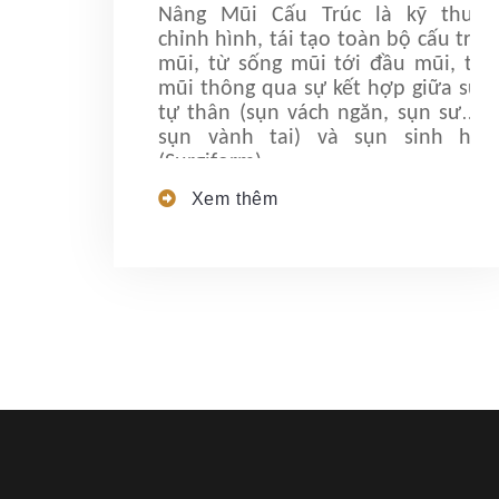
Nâng Mũi Cấu Trúc là kỹ thuật
chỉnh hình, tái tạo toàn bộ cấu trúc
mũi, từ sống mũi tới đầu mũi, trụ
mũi thông qua sự kết hợp giữa sụn
tự thân (sụn vách ngăn, sụn sườn,
sụn vành tai) và sụn sinh học
(Surgiform).
Xem thêm