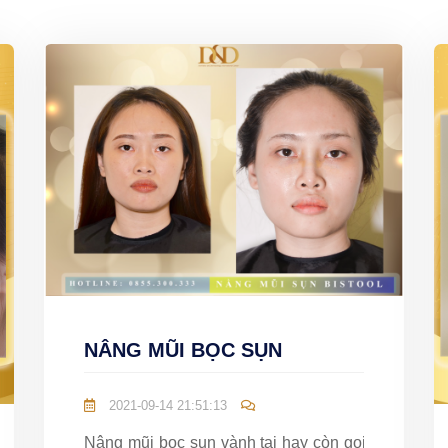
NÂNG MŨI BỌC SỤN
2021-09-14 21:51:13
Nâng mũi bọc sụn vành tai hay còn gọi là