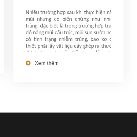
Nhiều trường hợp sau khi thực hiện nâng
mũi nhưng có biến chứng như nhiễm
trùng, đặc biệt là trong trường hợp trước
đó nâng mũi cấu trúc, mũi sụn sườn hoặc
có tình trạng nhiễm trùng, bao xơ cần
thiết phải lấy vật liệu cấy ghép ra thường
được Bác sĩ tư vấn Cấy trung bì mỡ khi
tháo sụn, đây là biện pháp giúp hạn chế
Xem thêm
tối đa những biến chứng không mong
muốn trong quá trình rút vật liệu độn.