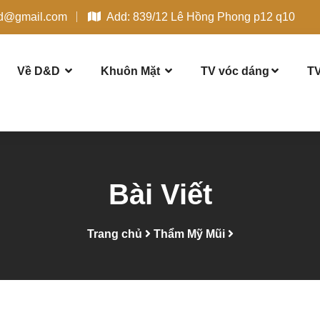
dd@gmail.com
Add: 839/12 Lê Hồng Phong p12 q10
Về D&D
Khuôn Mặt
TV vóc dáng
TV
Bài Viết
Trang chủ
Thẩm Mỹ Mũi