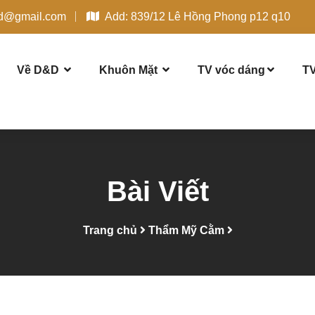
dd@gmail.com
Add: 839/12 Lê Hồng Phong p12 q10
Về D&D
Khuôn Mặt
TV vóc dáng
TV
Bài Viết
Trang chủ
Thẩm Mỹ Cằm