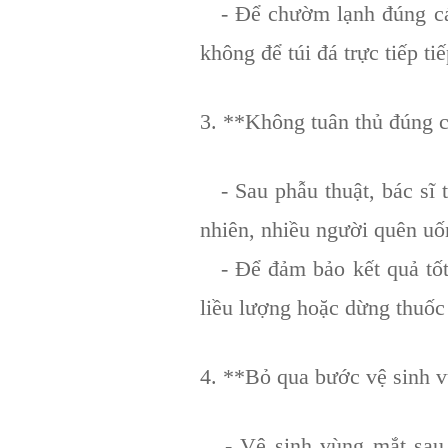
- Để chườm lạnh đúng các
không để túi đá trực tiếp t
3. **Không tuân thủ đúng c
- Sau phẫu thuật, bác sĩ 
nhiên, nhiều người quên uố
- Để đảm bảo kết quả tốt n
liều lượng hoặc dừng thuốc
4. **Bỏ qua bước vệ sinh v
- Vệ sinh vùng mắt sau p