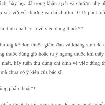
h, hãy bọc đá trong khăn sạch và chườm nhẹ n
iếp xúc với vết thương và chỉ chườm 10-15 phút mỗi
hỉ định của bác sĩ về việc dùng thuốc**
thường kê đơn thuốc giảm đau và kháng sinh để 
ng thuốc đúng giờ hoặc tự ý ngưng thuốc khi thấy 
hất, hãy tuân thủ đúng chỉ định về việc dùng t
 mà chưa có ý kiến của bác sĩ.
ùng phẫu thuật**
hẫu thuật là rất quan trọng để ngăn ngừa nhiễm