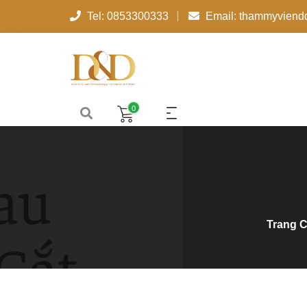
Tel: 0853300333
Email: thammyvien
0
Trang 