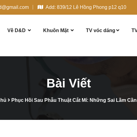
dd@gmail.com
Add: 839/12 Lê Hồng Phong p12 q10
Về D&D
Khuôn Mặt
TV vóc dáng
TV
Bài Viết
Chủ
Phục Hồi Sau Phẫu Thuật Cắt Mí: Những Sai Lầm Cần