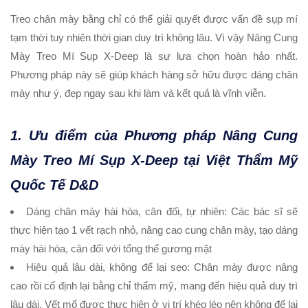
Treo chân mày bằng chỉ có thể giải quyết được vấn đề sụp mí
tạm thời tuy nhiên thời gian duy trì không lâu. Vì vậy
Nâng Cung
Mày Treo Mí Sụp X-Deep
là sự lựa chọn hoàn hảo nhất.
Phương pháp này sẽ giúp khách hàng sở hữu được dáng chân
mày như ý, đẹp ngay sau khi làm và kết quả là vĩnh viễn.
1. Ưu điểm của Phương pháp Nâng Cung
Mày Treo Mí Sụp X-Deep tại Việt Thẩm Mỹ
Quốc Tế D&D
Dáng chân mày hài hòa, cân đối, tự nhiên:
Các bác sĩ sẽ
thực hiện tạo 1 vết rạch nhỏ, nâng cao cung chân mày, tạo dáng
mày hài hòa, cân đối với tổng thể gương mặt
Hiệu quả lâu dài, không để lại sẹo:
Chân mày được nâng
cao rồi cố định lại bằng chỉ thẩm mỹ, mang đến hiệu quả duy trì
lâu dài. Vết mổ được thực hiện ở vị trí khéo léo nên không để lại