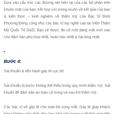
Dựa vào cấu trúc các đường nét hiện tại của các bộ phận trên
khuôn mặt của bạn, kết hợp với mong muốn về kết qủa của bạn
& kiến thức – kinh nghiệm về thẩm mỹ của Bác Sĩ Đinh
Phương Đông cũng như các bác sĩ tay nghề cao tại
Viện Thẩm
Mỹ Quốc Tế D&D
, Bạn sẽ được đo vẽ một dáng mắt mới sao
cho đảm bảo phù hợp nhất, hoàn hảo nhất & hài lòng nhất.
Bước 4
:
Sát khuẩn & tiến hành gây tê cục bộ
Sát khuẩn là bước không thể thiếu trong quy trình thẩm mỹ. Sát
khuẩn để đảm bảo an toàn cả trong và sau khi thẩm mỹ.
Các bác sĩ sẽ gây tê cho toàn bộ vùng mắt. Gây tê giúp khách
hàng không cảm thấy đau hay khó chịu trong suốt thời gian tiến