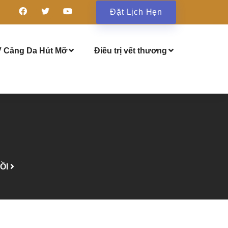
Đặt Lịch Hẹn
 Căng Da Hút Mỡ
Điều trị vết thương
ỒI