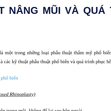
T NÂNG MŨI VÀ QUÁ 
 là một trong những loại phẫu thuật thẩm mỹ phổ biế
 các kỹ thuật phẫu thuật phổ biến và quá trình phục hồ
 phổ biến
losed Rhinoplasty)
ên trong mũi, không để lại sẹo bên ngoài.