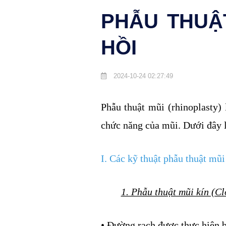
PHẪU THUẬ
HỒI
2024-10-24 02:27:49
Phẫu thuật mũi (rhinoplasty)
chức năng của mũi. Dưới đây là
I. Các kỹ thuật phẫu thuật mũi
1. Phẫu thuật mũi kín (C
• Đường rạch được thực hiện b