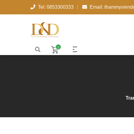
Tel: 0853300333
Email: thammyvien
0
Tra