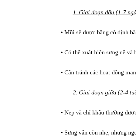
1. Giai đoạn đầu (1-7 ng
• Mũi sẽ được băng cố định bằ
• Có thể xuất hiện sưng nề và
• Cần tránh các hoạt động mạ
2. Giai đoạn giữa (2-4 tu
• Nẹp và chỉ khâu thường được
• Sưng vẫn còn nhẹ, nhưng ngư