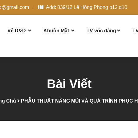
dd@gmail.com
Add: 839/12 Lê Hồng Phong p12 q10
Về D&D
Khuôn Mặt
TV vóc dáng
TV
Bài Viết
ng Chủ
PHẪU THUẬT NÂNG MŨI VÀ QUÁ TRÌNH PHỤC H