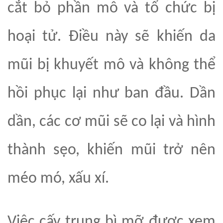
cắt bỏ phần mô
và tổ chức
bị
hoại tử. Điều này sẽ khiến da
mũi bị khuyết mô và không thể
hồi phục lại như ban đầu. Dần
dần, các cơ mũi sẽ co lại và hình
thành sẹo, khiến mũi trở nên
méo mó, xấu xí.
Việc
cấy
trung bì mỡ được xem