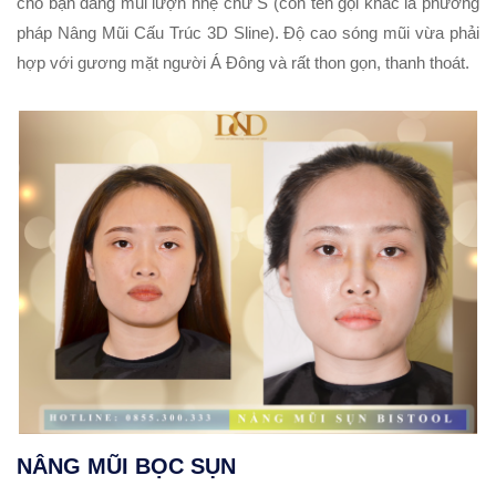
cho bạn dáng mũi lượn nhẹ chữ S (còn tên gọi khác là phương
pháp
Nâng Mũi Cấu Trúc 3D Sline
). Độ cao sóng mũi vừa phải
hợp với gương mặt người Á Đông và rất thon gọn, thanh thoát.
NÂNG MŨI BỌC SỤN