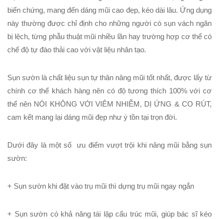
biến chứng, mang đến dáng mũi cao đẹp, kéo dài lâu. Ứng dụng
này thường được chỉ định cho những người có sụn vách ngăn
bị lệch, từng phẫu thuật mũi nhiều lần hay trường hợp cơ thể có
chế độ tự đào thải cao với vật liệu nhân tạo.
Sụn sườn
là chất liệu sụn tự thân nâng mũi tốt nhất, được lấy từ
chính cơ thể khách hàng nên có độ tương thích 100% với cơ
thể nên NÓI KHÔNG VỚI VIÊM NHIỄM, DỊ ỨNG & CO RÚT,
cam kết mang lại dáng mũi đẹp như ý tồn tại trọn đời.
Dưới đây là một số ưu điểm vượt trội khi nâng mũi bằng sụn
sườn:
+
Sụn sườn
khi đặt vào trụ mũi thì dựng trụ mũi ngay ngắn
+
Sụn sườn
có khả năng tái lập cấu trúc mũi, giúp bác sĩ kéo