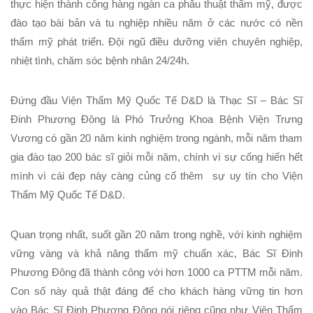
thực hiện thành công hàng ngàn ca phẫu thuật thẩm mỹ, được
đào tạo bài bản và tu nghiệp nhiều năm ở các nước có nền
thẩm mỹ phát triển. Đội ngũ điều dưỡng viên chuyên nghiệp,
nhiệt tình, chăm sóc bệnh nhân 24/24h.
Đứng đầu
Viện Thẩm Mỹ Quốc Tế D&D
là
Thạc Sĩ – Bác Sĩ
Đinh Phương Đông
là
Phó Trưởng Khoa Bệnh Viện Trưng
Vương
có gần 20 năm kinh nghiệm trong ngành, mỗi năm tham
gia đào tạo 200 bác sĩ giỏi mỗi năm, chính vì sự cống hiến hết
mình vì cái đẹp này càng củng cố thêm sự uy tín cho
Viện
Thẩm Mỹ Quốc Tế D&D
.
Quan trọng nhất, suốt gần 20 năm trong nghề, với kinh nghiệm
vững vàng và khả năng thẩm mỹ chuẩn xác,
Bác Sĩ Đinh
Phương Đông
đã thành công với hơn 1000 ca PTTM mỗi năm.
Con số này quả thật đáng để cho khách hàng vững tin hơn
vào
Bác Sĩ Đinh Phương Đông
nói riêng cũng như
Viện Thẩm