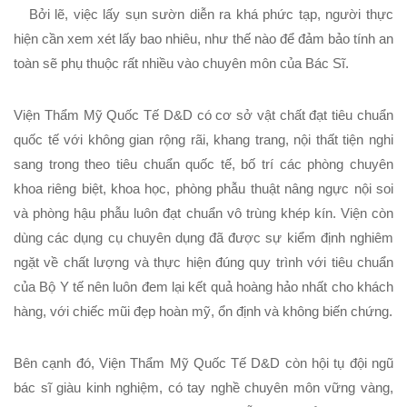
Bởi lẽ, việc lấy sụn sườn diễn ra khá phức tạp, người thực
hiện cần xem xét lấy bao nhiêu, như thế nào để đảm bảo tính an
toàn sẽ phụ thuộc rất nhiều vào chuyên môn của Bác Sĩ.
Viện Thẩm Mỹ Quốc Tế D&D
có cơ sở vật chất đạt tiêu chuẩn
quốc tế với không gian rộng rãi, khang trang, nội thất tiện nghi
sang trong theo tiêu chuẩn quốc tế, bố trí các phòng chuyên
khoa riêng biệt, khoa học, phòng phẫu thuật nâng ngực nội soi
và phòng hậu phẫu luôn đạt chuẩn vô trùng khép kín. Viện còn
dùng các dụng cụ chuyên dụng đã được sự kiểm định nghiêm
ngặt về chất lượng và thực hiện đúng quy trình với tiêu chuẩn
của Bộ Y tế nên luôn đem lại kết quả hoàng hảo nhất cho khách
hàng, với chiếc mũi đẹp hoàn mỹ, ổn định và không biến chứng.
Bên cạnh đó,
Viện Thẩm Mỹ Quốc Tế D&D
còn hội tụ đội ngũ
bác sĩ giàu kinh nghiệm, có tay nghề chuyên môn vững vàng,