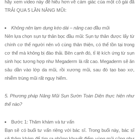
hãy xem video này để hiểu hơn về cảm giác của một cô gái đã
TRẢI QUA 5 LẦN NÂNG MŨI:
Không nên lạm dụng kéo dài – nâng cao đầu mũ
i
Nên lựa chọn sụn tự thân bọc đầu mũi: Sụn tự thân được lấy từ
chính cơ thể người nên vô cùng thân thiện, có thể tồn tại trong
cơ thể mà không bị đào thải. Bên cạnh đó, tỉ lệ kích ứng từ sụn
sinh học tương hợp như Megaderm là rất cao. Megaderm sẽ ăn
sâu dần vào lớp da mũi, rồi xương mũi, sau đó tạo bao xơ,
nhiễm trùng mũi rất nguy hiểm.
5. Phương pháp Nâng Mũi Sụn Sườn Toàn Diện thực hiện như
thế nào?
Bước 1:
Thăm khám và tư vấn
Bạn sẽ có buổi tư vấn riêng với bác sĩ. Trong buổi này, bác sĩ
sẽ thăm khám để tìm ra những khuyết điểm vùng mũi cũng như